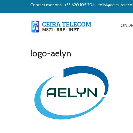
Contact met ons ! +33 620 105 204 | eolivi@ceira-tele
ONDE
logo-aelyn