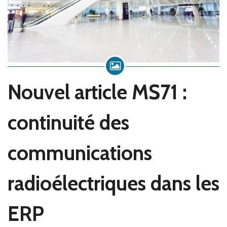
Napomene
Blog
Nouvel article MS71 :
KONTAKT
continuité des
communications
radioélectriques dans les
ERP