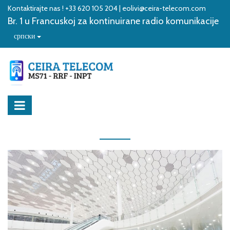
Kontaktirajte nas ! +33 620 105 204 | eolivi@ceira-telecom.com
Br. 1 u Francuskoj za kontinuirane radio komunikacije
српски
Kompanija
Kontinuirana radio komunikacija
O NAMA
PRIVATNI RADIO
Naše vrednosti