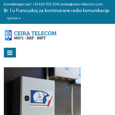
Kontaktirajte nas ! +33 620 105 204 | eolivi@ceira-telecom.com
Br. 1 u Francuskoj za kontinuirane radio komunikacije
српски
Kompanija
Kontinuirana radio komunikacija
O NAMA
PRIVATNI RADIO
Naše vrednosti