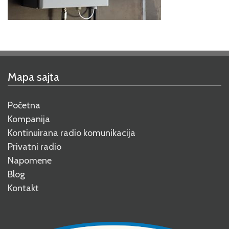
Napomene
Blog
Mapa sajta
KONTAKT
Početna
Kompanija
Kontinuirana radio komunikacija
Privatni radio
Napomene
Blog
Kontakt